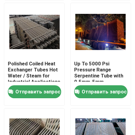
Экскурсия по заводу
Контроль качества
Свяжитесь с нами
Polished Coiled Heat
Up To 5000 Psi
Exchanger Tubes Hot
Pressure Range
Запчасти для котлов
Water / Steam for
Serpentine Tube with
Industrial Applications
0.5mm-5mm
Thickness and
Отправить запрос
Отправить запрос
Стены котловых мембран
Performance
Экономизатор котлов
Трубка ребра боилера