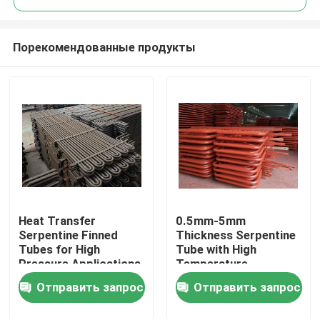
Порекомендованные продукты
Heat Transfer
0.5mm-5mm
Домой
Serpentine Finned
Thickness Serpentine
Tubes for High
Tube with High
Pressure Applications
Temperature
Продукты
up to 5000 Psi at
Resistance and Long-
Отправить запрос
Отправить запрос
Shanghai Loading Port
lasting Durability
О нас