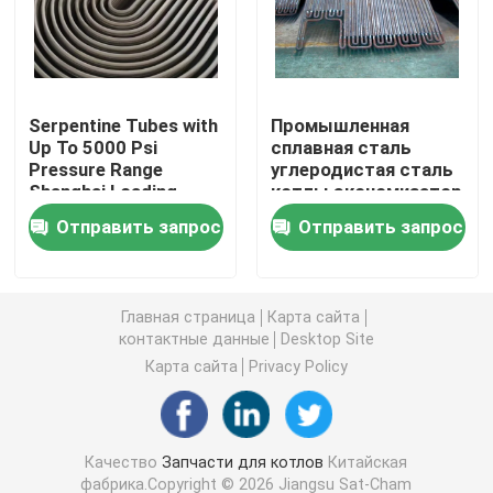
Спиральная трубка ребра
Serpentine Tubes with
Промышленная
Прессованная трубка ребра
Up To 5000 Psi
сплавная сталь
Pressure Range
углеродистая сталь
Shanghai Loading
котлы экономизатор
Серпентинная трубка
Port's Best Selection
серпентинная труба
Отправить запрос
Отправить запрос
для электростанций
Паровой коллектор котла
Главная страница
Карта сайта
Перегреватель и Reheater
контактные данные
Desktop Site
Карта сайта
Privacy Policy
Преподогреватель воздуха боилера
Качество
Запчасти для котлов
Китайская
Трубка котельной стали
фабрика.Copyright © 2026 Jiangsu Sat-Cham