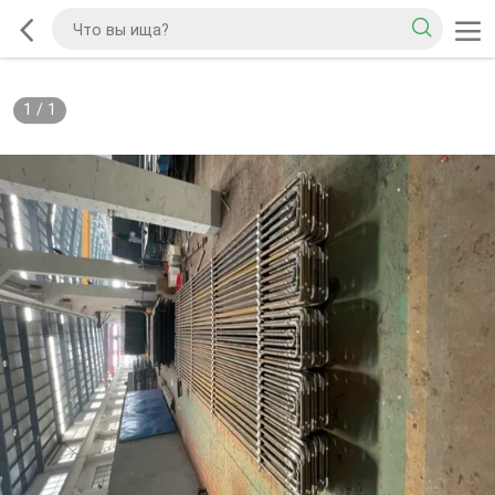
1
/
1