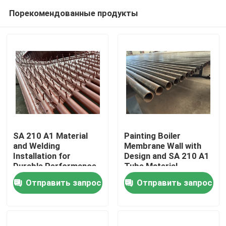
Порекомендованные продукты
SA 210 A1 Material
Painting Boiler
and Welding
Membrane Wall with
Installation for
Design and SA 210 A1
Домой
Durable Performance
Tube Material
of Boiler Tubular
Отправить запрос
Отправить запрос
Membrane Wall
Продукты
О нас