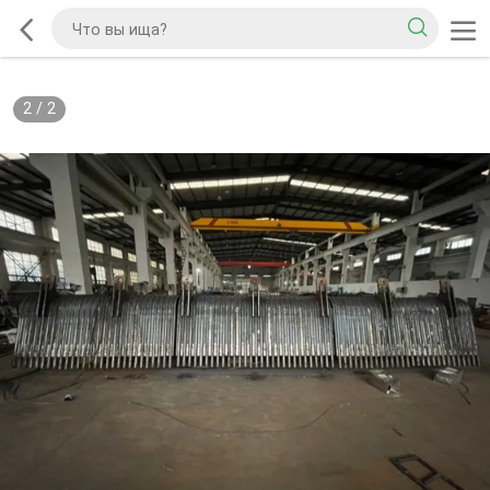
2
/
2