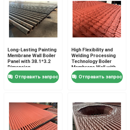
Экскурсия по заводу
Контроль качества
Long-Lasting Painting
High Flexibility and
Свяжитесь с нами
Membrane Wall Boiler
Welding Processing
Panel with 38.1*3.2
Technology Boiler
Dimension
Membrane Wall with
Запчасти для котлов
Painting
Отправить запрос
Отправить запрос
Стены котловых мембран
Экономизатор котлов
Трубка ребра боилера